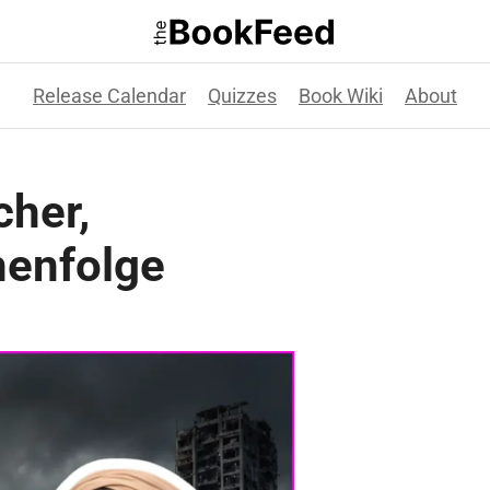
Release Calendar
Quizzes
Book Wiki
About
cher,
henfolge