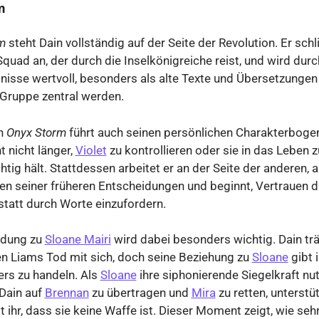
m
m
steht Dain vollständig auf der Seite der Revolution. Er schl
uad an, der durch die Inselkönigreiche reist, und wird durc
isse wertvoll, besonders als alte Texte und Übersetzungen 
 Gruppe zentral werden.
in
Onyx Storm
führt auch seinen persönlichen Charakterbogen
t nicht länger,
Violet
zu kontrollieren oder sie in das Leben 
chtig hält. Stattdessen arbeitet er an der Seite der anderen, a
n seiner früheren Entscheidungen und beginnt, Vertrauen d
tatt durch Worte einzufordern.
ndung zu
Sloane Mairi
wird dabei besonders wichtig. Dain trä
n Liams Tod mit sich, doch seine Beziehung zu
Sloane
gibt 
rs zu handeln. Als
Sloane
ihre siphonierende Siegelkraft nu
Dain auf
Brennan
zu übertragen und
Mira
zu retten, unterstüt
t ihr, dass sie keine Waffe ist. Dieser Moment zeigt, wie sehr