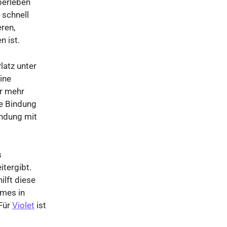
überleben
 schnell
ren,
n ist.
latz unter
ine
er mehr
e Bindung
indung mit
s
itergibt.
ilft diese
mes in
 Für
Violet
ist