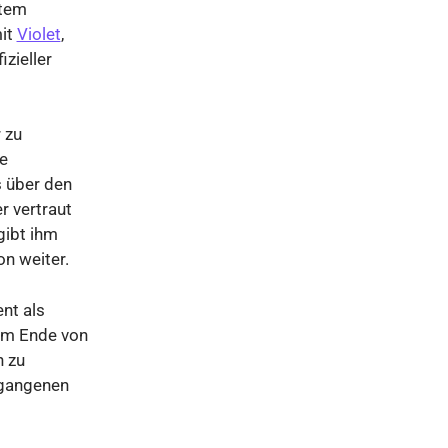
stem
mit
Violet
,
zieller
 zu
ne
s über den
r vertraut
gibt ihm
on weiter.
nt als
 Am Ende von
n zu
rgangenen