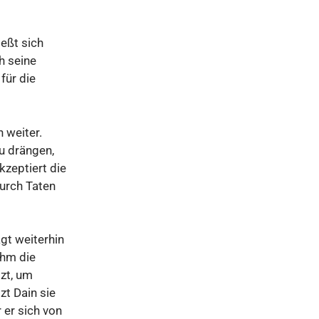
ießt sich
h seine
für die
 weiter.
zu drängen,
kzeptiert die
urch Taten
gt weiterhin
ihm die
tzt, um
zt Dain sie
 er sich von