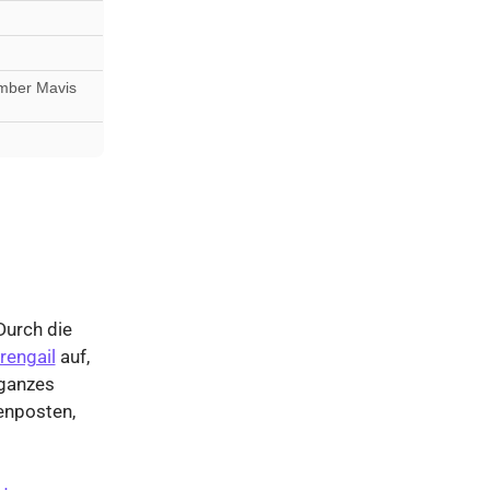
Amber Mavis
Durch die
rengail
auf,
 ganzes
enposten,