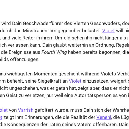
e
wird Dain Geschwaderführer des Vierten Geschwaders, do
t durch das Misstrauen ihm gegenüber belastet.
Violet
will n
, und viele Reiter in ihrem Umfeld sehen ihn nicht länger als
sich verlassen kann. Dain glaubt weiterhin an Ordnung, Rege
 die Ereignisse aus
Fourth Wing
haben bereits begonnen, di
ilds offenzulegen.
ains wichtigsten Momenten geschieht während Violets Verh
hm befiehlt, seine Siegelkraft an
Violet
einzusetzen, weigert s
cht ungeschehen, was er getan hat, zeigt aber, dass er nicht
hren Geist zu verletzen, nur weil eine Autoritätsperson es von 
olet
von
Varrish
gefoltert wurde, muss Dain sich der Wahrhei
et
zeigt ihm Erinnerungen, die die Realität der
Veneni
, die Lü
die Konsequenzen der Taten seines Vaters offenbaren. Dain 