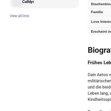
Calldyr
Drachenbi
Familie
View all Orte
Love Intere
Erscheint i
Biogra
Frühes Le
Dain Aetos 
militärische
und die bei
Leben lang,
Kindheitssp