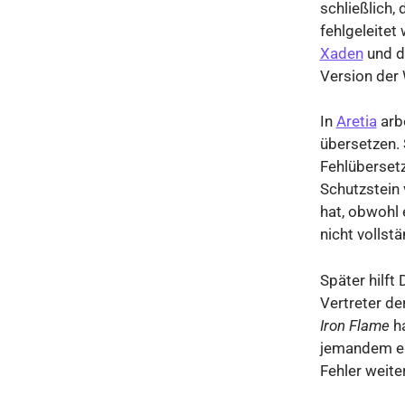
schließlich,
fehlgeleitet
Xaden
und de
Version der 
In
Aretia
arbe
übersetzen. S
Fehlübersetz
Schutzstein 
hat, obwohl 
nicht vollstä
Später hilft
Vertreter de
Iron Flame
ha
jemandem ent
Fehler weite