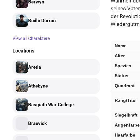
Wahrheit üb
Berwyn
seines Vaters
der Revoluti
Bodhi Durran
Wiedergutm
View all Charaktere
Dain
Name
Locations
Aetos
Alter
—
Schlüsselfakte
Spezies
Aretia
Status
Quadrant
Athebyne
Rang/Titel
Basgiath War College
Siegelkraft
Braevick
Augenfarbe
Haarfarbe