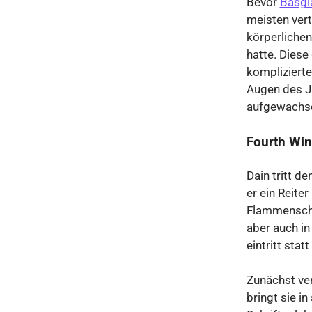
Bevor
Basgi
meisten vert
körperlichen
hatte. Dies
komplizierte
Augen des J
aufgewachse
Fourth Wi
Dain tritt d
er ein Reite
Flammenschwa
aber auch in
eintritt stat
Zunächst ve
bringt sie in