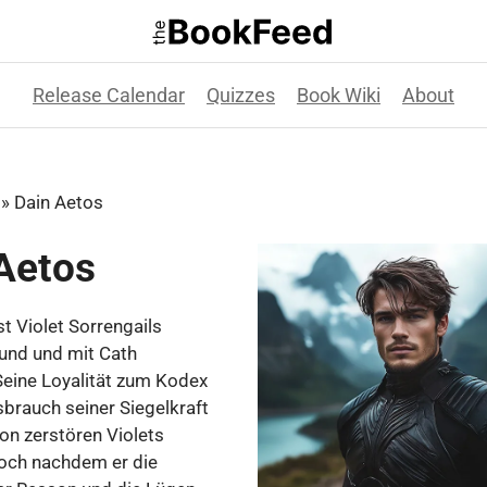
Release Calendar
Quizzes
Book Wiki
About
»
Dain Aetos
Aetos
st Violet Sorrengails
und und mit Cath
Seine Loyalität zum Kodex
brauch seiner Siegelkraft
on zerstören Violets
doch nachdem er die