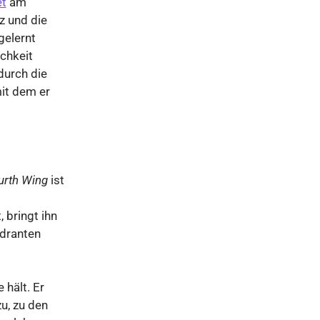
et
am
z und die
gelernt
chkeit
 durch die
it dem er
urth Wing
ist
 bringt ihn
adranten
 hält. Er
zu, zu den