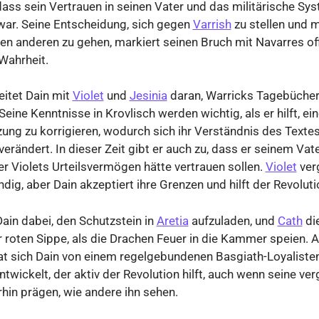
 dass sein Vertrauen in seinen Vater und das militärische Sy
 war. Seine Entscheidung, sich gegen
Varrish
zu stellen und 
n anderen zu gehen, markiert seinen Bruch mit Navarres offi
Wahrheit.
itet Dain mit
Violet
und
Jesinia
daran, Warricks Tagebücher
eine Kenntnisse in Krovlisch werden wichtig, als er hilft, ei
ung zu korrigieren, wodurch sich ihr Verständnis des Texte
verändert. In dieser Zeit gibt er auch zu, dass er seinem Vate
er Violets Urteilsvermögen hätte vertrauen sollen.
Violet
ver
ndig, aber Dain akzeptiert ihre Grenzen und hilft der Revoluti
 Dain dabei, den Schutzstein in
Aretia
aufzuladen, und
Cath
die
r roten Sippe, als die Drachen Feuer in die Kammer speien.
t sich Dain von einem regelgebundenen Basgiath-Loyaliste
wickelt, der aktiv der Revolution hilft, auch wenn seine ve
rhin prägen, wie andere ihn sehen.