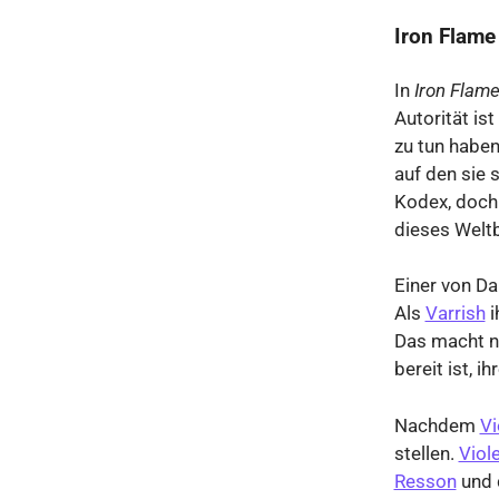
Iron Flame
In
Iron Flam
Autorität is
zu tun haben
auf den sie 
Kodex, doch
dieses Weltb
Einer von D
Als
Varrish
i
Das macht ni
bereit ist, i
Nachdem
Vi
stellen.
Viol
Resson
und 