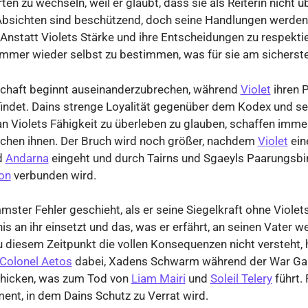
ten zu wechseln, weil er glaubt, dass sie als Reiterin nicht 
 Absichten sind beschützend, doch seine Handlungen werden
Anstatt Violets Stärke und ihre Entscheidungen zu respektie
immer wieder selbst zu bestimmen, was für sie am sicherste
schaft beginnt auseinanderzubrechen, während
Violet
ihren P
findet. Dains strenge Loyalität gegenüber dem Kodex und se
n Violets Fähigkeit zu überleben zu glauben, schaffen imm
schen ihnen. Der Bruch wird noch größer, nachdem
Violet
ein
d
Andarna
eingeht und durch Tairns und Sgaeyls Paarungsb
on
verbunden wird.
mster Fehler geschieht, als er seine Siegelkraft ohne Violet
is an ihr einsetzt und das, was er erfährt, an seinen Vater we
 diesem Zeitpunkt die vollen Konsequenzen nicht versteht, h
Colonel Aetos
dabei, Xadens Schwarm während der War Ga
chicken, was zum Tod von
Liam Mairi
und
Soleil Telery
führt.
nt, in dem Dains Schutz zu Verrat wird.