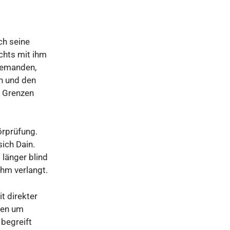
ch seine
ichts mit ihm
 jemanden,
ln und den
e Grenzen
örprüfung.
ich Dain.
 länger blind
ihm verlangt.
t direkter
gen um
begreift