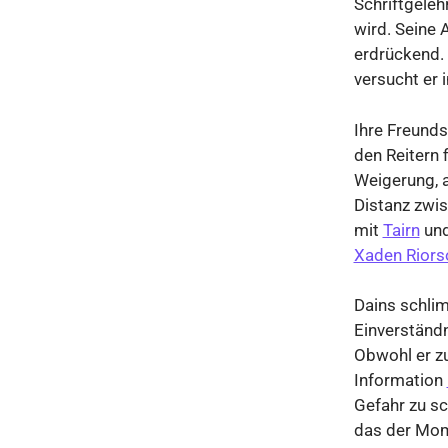
Schriftgelehr
wird. Seine
erdrückend. 
versucht er 
Ihre Freund
den Reitern 
Weigerung, a
Distanz zwi
mit
Tairn
un
Xaden Riors
Dains schlim
Einverständn
Obwohl er zu
Information
Gefahr zu s
das der Mome