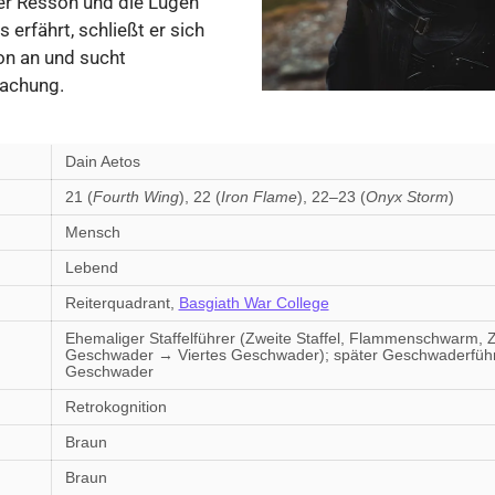
er Resson und die Lügen
 erfährt, schließt er sich
on an und sucht
achung.
Dain Aetos
21 (
Fourth Wing
), 22 (
Iron Flame
), 22–23 (
Onyx Storm
)
n
Mensch
Lebend
Reiterquadrant,
Basgiath War College
Ehemaliger Staffelführer (Zweite Staffel, Flammenschwarm, 
Geschwader → Viertes Geschwader); später Geschwaderführe
Geschwader
Retrokognition
Braun
Braun