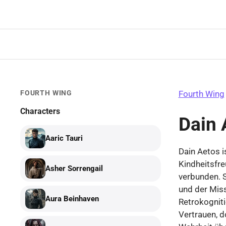
Zum
Inhalt
springen
FOURTH WING
Fourth Wing
Characters
Dain 
Aaric Tauri
Dain Aetos i
Kindheitsfre
Asher Sorrengail
verbunden. 
und der Miss
Aura Beinhaven
Retrokogniti
Vertrauen, 