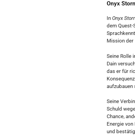
Onyx Stor
In
Onyx Stor
dem Quest-Sq
Sprachkenntn
Mission der
Seine Rolle 
Dain versuch
das er für ri
Konsequenze
aufzubauen s
Seine Verbi
Schuld wege
Chance, ande
Energie von 
und bestätig