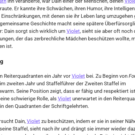
ath
ihn veränderte, war Dain einer der Menschen, denen
Viol
raute. Er kannte ihre Schwächen, ihren Humor, ihre Intelligen
 Einschränkungen, mit denen sie ihr Leben lang umzugehen 
e gemeinsame Geschichte macht seine spätere Überfürsorgli
r: Dain sorgt sich wirklich um
Violet
, sieht sie aber oft noch
ungen, der das zerbrechliche Mädchen beschützen wollte, m
n ist.
ng
em Reiterquadranten ein Jahr vor
Violet
bei. Zu Beginn von
Fo
r im zweiten Jahr und Staffelführer der Zweiten Staffel im
rm. Seine Position zeigt, dass er fähig und respektiert ist,
 eine schwierige Rolle, als
Violet
unerwartet in den Reiterqu
t in den Quadranten der Schriftgelehrten.
rsucht Dain,
Violet
zu beschützen, indem er sie in seiner Nähe
 seine Staffel, sieht nach ihr und drängt sie immer wieder da