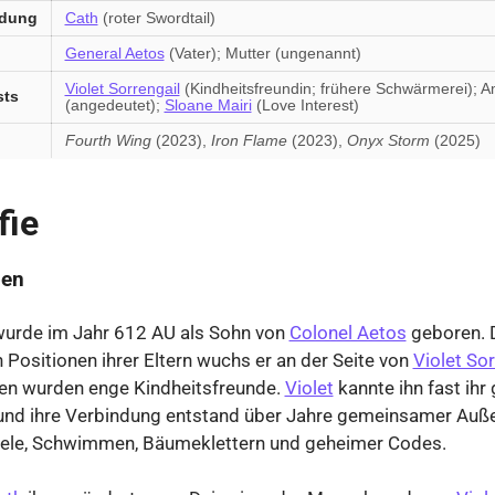
ndung
Cath
(roter Swordtail)
General Aetos
(Vater); Mutter (ungenannt)
Violet Sorrengail
(Kindheitsfreundin; frühere Schwärmerei); 
sts
(angedeutet);
Sloane Mairi
(Love Interest)
n
Fourth Wing
(2023),
Iron Flame
(2023),
Onyx Storm
(2025)
fie
ben
wurde im Jahr 612 AU als Sohn von
Colonel Aetos
geboren. 
n Positionen ihrer Eltern wuchs er an der Seite von
Violet Sor
den wurden enge Kindheitsfreunde.
Violet
kannte ihn fast ihr
 und ihre Verbindung entstand über Jahre gemeinsamer Auß
iele, Schwimmen, Bäumeklettern und geheimer Codes.