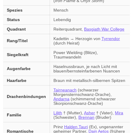
(
Iron Flame
&
Onyx Storm
)
Spezies
Mensch
Status
Lebendig
Quadrant
Reiterquadrant,
Basgiath War College
Kadettin → Herzogin von
Tyrrendor
Rang/Titel
(durch Heirat)
Power Wielding (Blitze),
Siegelkraft
Traumwandeln
Haselnussbraun, je nach Licht mit
Augenfarbe
blauen/bernsteinfarbenen Nuancen
Haarfarbe
Braun mit metallisch-silbernen Spitzen
Tairneanach
(schwarzer
Morgensternschwanz-Drache),
Drachenbindungen
Andarna
(schimmernd schwarzer
Skorpionschwanz-Drache)
Lilith
† (Mutter),
Asher
† (Vater),
Mira
Familie
(Schwester),
Brennan
(Bruder)
Prinz
Halden Tauri
(Ex), ungenannter
Romantische
geheimer Partner,
Dain Aetos
(frühere