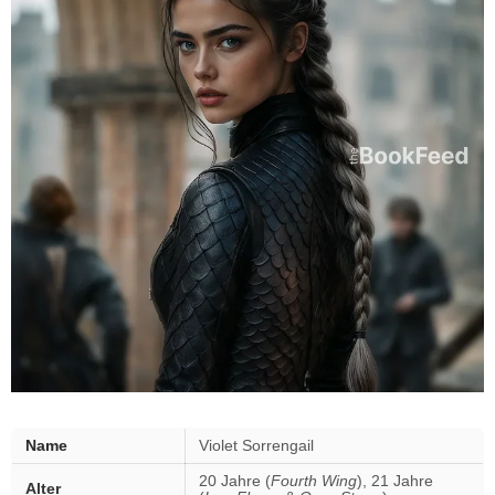
Name
Violet Sorrengail
20 Jahre (
Fourth Wing
), 21 Jahre
Alter