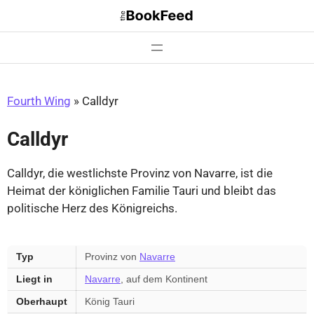
Zum
Inhalt
springen
Fourth Wing
»
Calldyr
Calldyr
Calldyr, die westlichste Provinz von Navarre, ist die
Heimat der königlichen Familie Tauri und bleibt das
politische Herz des Königreichs.
Provinz
Typ
Provinz von
Navarre
Navarre
Liegt in
Navarre
, auf dem Kontinent
—
wichtigste
Oberhaupt
König Tauri
Fakten