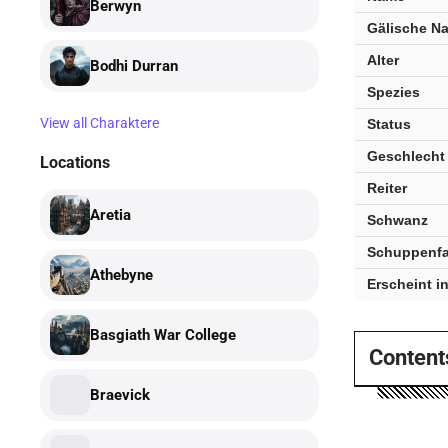
Berwyn
—
Gälische N
wichtige
Fakten
Alter
Bodhi Durran
Spezies
View all Charaktere
Status
Geschlecht
Locations
Reiter
Aretia
Schwanz
Schuppenfa
Athebyne
Erscheint i
Basgiath War College
Content
Braevick