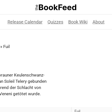
Release Calendar
Quizzes
Book Wiki
About
»
Fuil
 brauner Keulenschwanz-
an Soleil Telery gebunden
rend der Schlacht von
Veneni getötet wurde.
Fuil