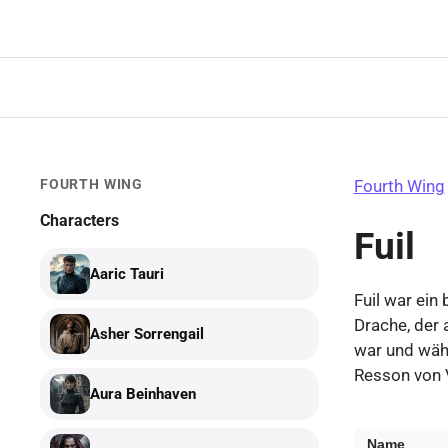
Zum
Inhalt
springen
FOURTH WING
Fourth Wing
Characters
Fuil
Aaric Tauri
Fuil war ein
Drache, der 
Asher Sorrengail
war und wäh
Resson von 
Aura Beinhaven
Fuil
Name