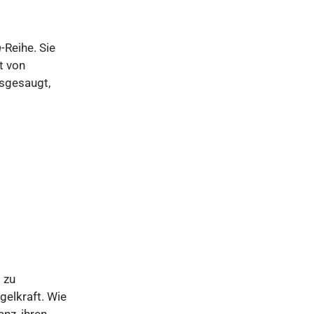
n
-Reihe. Sie
t von
sgesaugt,
 zu
gelkraft. Wie
nz, ihren