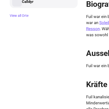
Calldyr
Biogra
View all Orte
Fuil war ein
war an
Solei
Resson
. Wä
was sowohl z
Ausse
Fuil war ei
Kräfte
Fuil kanalisi
Minderwertig
alle Drachen