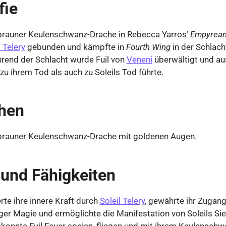
fie
 brauner Keulenschwanz-Drache in Rebecca Yarros’
Empyrea
l Telery
gebunden und kämpfte in
Fourth Wing
in der Schlach
hrend der Schlacht wurde Fuil von
Veneni
überwältigt und au
u ihrem Tod als auch zu Soleils Tod führte.
hen
n brauner Keulenschwanz-Drache mit goldenen Augen.
 und Fähigkeiten
erte ihre innere Kraft durch
Soleil Telery
, gewährte ihr Zugang
er Magie und ermöglichte die Manifestation von Soleils Sie
 konnte Fuil Feuer speien, fliegen und mit ihrem Keulenschwa