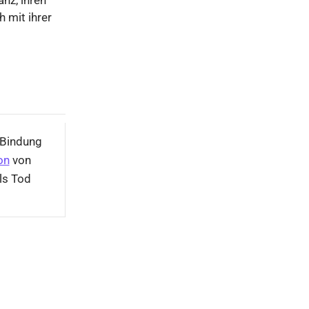
 mit ihrer
 Bindung
on
von
ls Tod