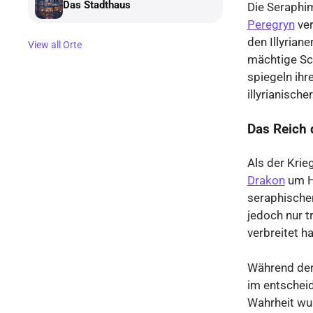
Das Stadthaus
Die Seraphim
Peregryn
ver
den Illyrian
View all Orte
mächtige Sc
spiegeln ihre
illyrianisch
Das Reich 
Als der Krie
Drakon
um Hi
seraphischen
jedoch nur t
verbreitet h
Während der
im entschei
Wahrheit wur