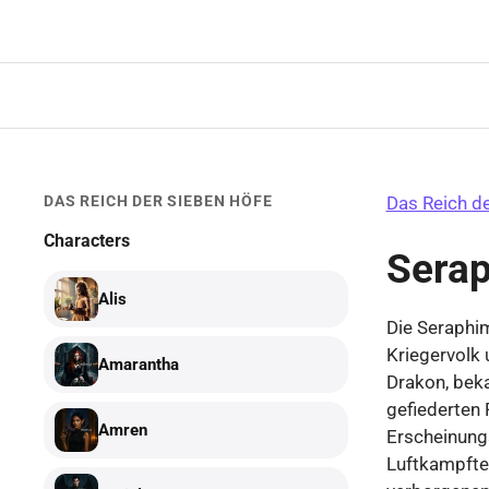
Zum
Inhalt
springen
DAS REICH DER SIEBEN HÖFE
Das Reich d
Characters
Sera
Alis
Die Seraphim
Kriegervolk 
Amarantha
Drakon, beka
gefiederten F
Amren
Erscheinungs
Luftkampftec