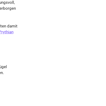
ngsvoll,
verborgen
lten damit
Prythian
ügel
en.