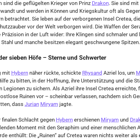
 sind die geflügelten Krieger von Prinz
Drakon
. Sie sind mit
wandt und werden in Können und Kriegskultur oft als Gege
ern betrachtet. Sie leben auf der verborgenen Insel Cretea, di
hutzzauber vor der Welt verborgen wird. Die Waffen der Se
 Präzision in der Luft wider: Ihre Klingen sind schmaler und l
er Stahl und manche besitzen elegant geschwungene Spitzen.
der sieben Höfe – Sterne und Schwerter
g mit
Hybern
näher rückte, schickte
Rhysand
Azriel los, um
M
lfe zu bitten, in der Hoffnung, ihre Unterstützung und die St
 Legionen zu sichern. Als Azriel ihre Insel Cretea erreichte, 
rostlose Ruinen vor – scheinbar verlassen, nachdem sich Ge
atten, dass
Jurian
Miryam
jagte.
 finalen Schlacht gegen
Hybern
erschienen
Miryam
und
Dra
denden Moment mit den Seraphim und einer menschlichen A
de enthüllt: Die „Ruinen“ auf Cretea waren nichts weiter als 