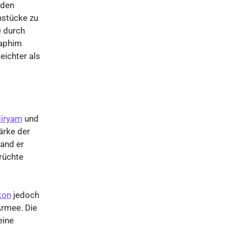
 den
nstücke zu
e durch
raphim
eichter als
iryam
und
ärke der
fand er
rüchte
kon
jedoch
rmee. Die
eine