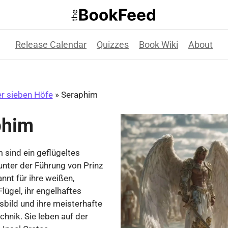
Release Calendar
Quizzes
Book Wiki
About
er sieben Höfe
»
Seraphim
phim
 sind ein geflügeltes
unter der Führung von Prinz
nnt für ihre weißen,
lügel, ihr engelhaftes
bild und ihre meisterhafte
hnik. Sie leben auf der