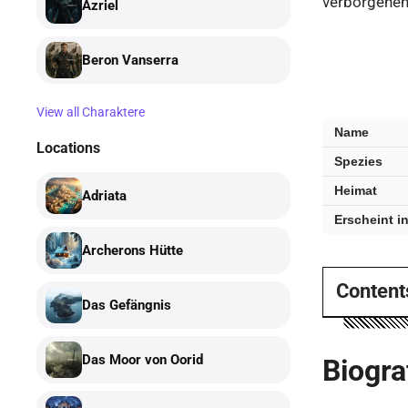
verborgenen 
Azriel
Beron Vanserra
View all Charaktere
Seraphim
Name
—
Locations
Spezies
wichtige
Fakten
Heimat
Adriata
Erscheint i
Archerons Hütte
Content
Das Gefängnis
Das Moor von Oorid
Biogra