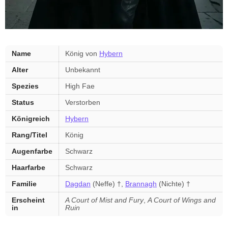
König
Name
König von
Hybern
von
Alter
Unbekannt
Hybern
—
Spezies
High Fae
Kurzfakten
Status
Verstorben
Königreich
Hybern
Rang/Titel
König
Augenfarbe
Schwarz
Haarfarbe
Schwarz
Familie
Dagdan
(Neffe) †,
Brannagh
(Nichte) †
Erscheint
A Court of Mist and Fury
,
A Court of Wings and
in
Ruin