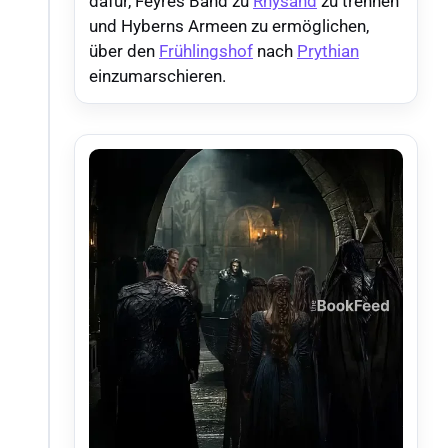
dafür, Feyres Band zu
Rhysand
zu trennen
und Hyberns Armeen zu ermöglichen,
über den
Frühlingshof
nach
Prythian
einzumarschieren.