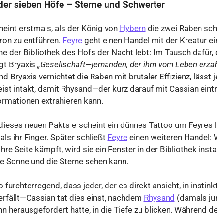
der sieben Höfe – Sterne und Schwerter
heint erstmals, als der König von
Hybern
die zwei Raben sch
ron zu entführen.
Feyre
geht einen Handel mit der Kreatur ein,
ne der Bibliothek des Hofs der Nacht lebt: Im Tausch dafür,
ngt Bryaxis
„Gesellschaft—jemanden, der ihm vom Leben erzähl
nd Bryaxis vernichtet die Raben mit brutaler Effizienz, lässt
ist intakt, damit Rhysand—der kurz darauf mit Cassian eintr
ormationen extrahieren kann.
dieses neuen Pakts erscheint ein dünnes Tattoo um Feyres l
 als ihr Finger. Später schließt
Feyre
einen weiteren Handel: 
ihre Seite kämpft, wird sie ein Fenster in der Bibliothek insta
ie Sonne und die Sterne sehen kann.
o furchterregend, dass jeder, der es direkt ansieht, in instink
rfällt—Cassian tat dies einst, nachdem
Rhysand
(damals ju
n herausgefordert hatte, in die Tiefe zu blicken. Während de