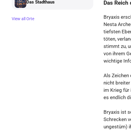
Das Reich 
Das Stadthaus
Bryaxis ersc
View all Orte
Nesta Arche
tiefsten Ebe
töten, verla
stimmt zu, u
von ihrem Ge
wichtige Inf
Als Zeichen 
nicht breiter
im Krieg für 
es endlich d
Bryaxis ist s
Schrecken ve
ungestüm) ih