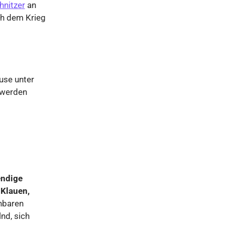
nitzer
an
ch dem Krieg
use unter
 werden
endige
s
Klauen,
nnbaren
nd, sich