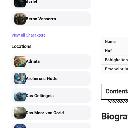
Azriel
Beron Vanserra
View all Charaktere
Bryaxis
Name
—
Locations
Hof
wichtige
Fakten
Fähigkeiten
Adriata
Erscheint i
Archerons Hütte
Content
Das Gefängnis
Das Moor von Oorid
Biogra