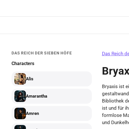
Zum
Inhalt
springen
DAS REICH DER SIEBEN HÖFE
Das Reich d
Characters
Bryax
Alis
Bryaxis ist 
gestaltwande
Amarantha
Bibliothek 
ist und für i
Amren
formlose Ma
und Dunkelhe