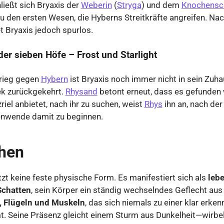
ließt sich Bryaxis der
Weberin
(
Stryga
) und dem
Knochensch
u den ersten Wesen, die Hyberns Streitkräfte angreifen. Na
 Bryaxis jedoch spurlos.
der sieben Höfe – Frost und Starlight
rieg gegen
Hybern
ist Bryaxis noch immer nicht in sein Zuha
ek zurückgekehrt.
Rhysand
betont erneut, dass es gefunden
riel anbietet, nach ihr zu suchen, weist
Rhys
ihn an, nach der
nwende damit zu beginnen.
hen
tzt keine feste physische Form. Es manifestiert sich als
leb
Schatten
, sein Körper ein ständig wechselndes Geflecht au
 Flügeln und Muskeln
, das sich niemals zu einer klar erke
t. Seine Präsenz gleicht einem Sturm aus Dunkelheit—wirbel