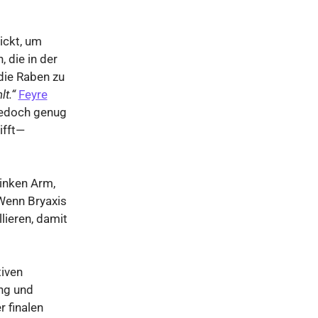
ickt, um
 die in der
 die Raben zu
t.“
Feyre
 jedoch genug
ifft—
inken Arm,
Wenn Bryaxis
llieren, damit
tiven
ng und
r finalen