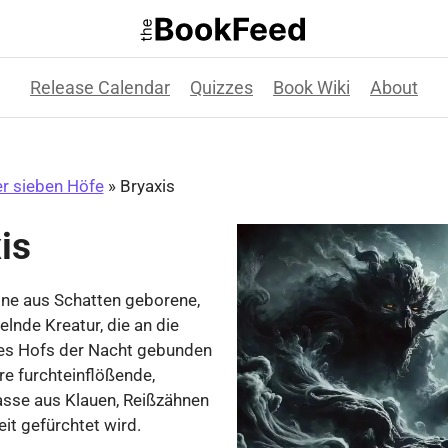
Release Calendar
Quizzes
Book Wiki
About
er sieben Höfe
»
Bryaxis
is
eine aus Schatten geborene,
lnde Kreatur, die an die
des Hofs der Nacht gebunden
hre furchteinflößende,
sse aus Klauen, Reißzähnen
it gefürchtet wird.