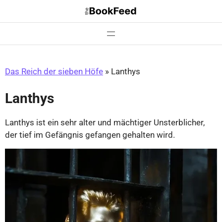
Zum
Inhalt
springen
Das Reich der sieben Höfe
»
Lanthys
Lanthys
Lanthys ist ein sehr alter und mächtiger Unsterblicher,
der tief im Gefängnis gefangen gehalten wird.