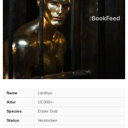
Lanthys
Name
Lanthys
—
Alter
15.000+
wichtige
Fakten
Spezies
Erster Gott
Status
Verstorben