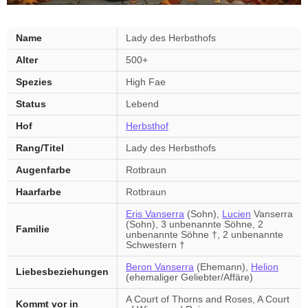
Lady
Name
Lady des Herbsthofs
des
Alter
500+
Herbsthofs
—
Spezies
High Fae
wichtigste
Status
Lebend
Fakten
Hof
Herbsthof
Rang/Titel
Lady des Herbsthofs
Augenfarbe
Rotbraun
Haarfarbe
Rotbraun
Eris Vanserra
(Sohn),
Lucien
Vanserra
(Sohn), 3 unbenannte Söhne, 2
Familie
unbenannte Söhne †, 2 unbenannte
Schwestern †
Beron Vanserra
(Ehemann),
Helion
Liebesbeziehungen
(ehemaliger Geliebter/Affäre)
A Court of Thorns and Roses, A Court
Kommt vor in