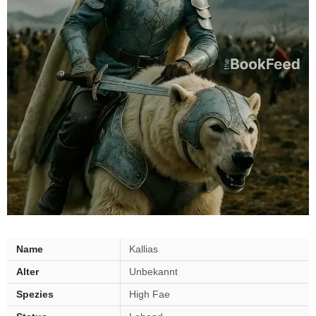
Kallias
Name
Kallias
—
Alter
Unbekannt
Eckdaten
Spezies
High Fae