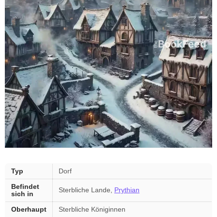
Feyres
Typ
Dorf
Dorf
Befindet
—
Sterbliche Lande,
Prythian
sich in
key
facts
Oberhaupt
Sterbliche Königinnen